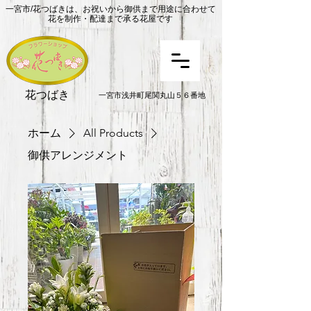
一宮市/花つばきは、お祝いから御供まで用途に合わせて
花を制作・配達まで承る花屋です
花つばき
一宮市浅井町尾関丸山５６番地
ホーム
All Products
御供アレンジメント