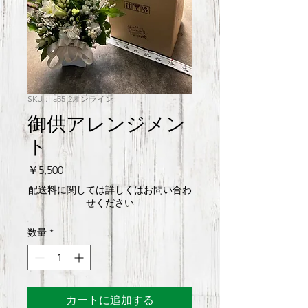
SKU： a55-2オンライン
御供アレンジメン
ト
価
￥5,500
格
配送料に関しては詳しくはお問い合わ
せください
数量
*
カートに追加する